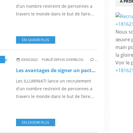
À PRO
d'un nombre restreint de personnes a
travers le monde dans le but de faire...
Nous so
œuvre p
EN SAVOIR PLUS
main po
la gloi
BAGUE DE PROTECTION ILLUMINATI
,
BONHEUR
,
CANADA INFO
,
CÉLÉBRITÉ
,
DIP
03/03/2022
PUBLIÉ DEPUIS OVERBLOG
…
Voir le 
Les avantages de signer un pacte avec Lucifer
+18162
Les ILLUMINATI lance un recrutement
d'un nombre restreint de personnes a
travers le monde dans le but de faire...
EN SAVOIR PLUS