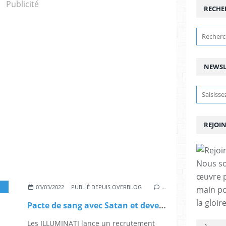
Publicité
RECHE
NEWSL
REJOIN
Nous so
œuvre p
BAGUE DE PROTECTION ILLUMINATI
,
BONHEUR
,
CANADA INFO
,
CÉLÉBRITÉ
,
DIP
03/03/2022
PUBLIÉ DEPUIS OVERBLOG
…
main po
la gloi
Pacte de sang avec Satan et devenez très riche et célèbre
Les ILLUMINATI lance un recrutement