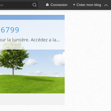
Connexion
+
Créer mon blog
76799
Nous sommes une société d'élite qui œuvre pour la marche main dans la main pour la lumière. Accédez a la y et la gloire en nous rejoignant