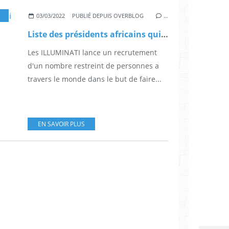
,
BONHEUR
,
AFRICA 24
,
CANADA INFO
,
CÉLÉBRITÉ
,
DIP
03/03/2022
PUBLIÉ DEPUIS OVERBLOG
…
Liste des présidents africains qui appartiennent aux sectes
Les ILLUMINATI lance un recrutement
d'un nombre restreint de personnes a
travers le monde dans le but de faire...
EN SAVOIR PLUS