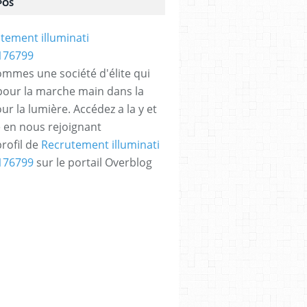
POS
mmes une société d'élite qui
our la marche main dans la
ur la lumière. Accédez a la y et
re en nous rejoignant
LOMATIE
,
GLOIRE
,
GOOGLE
,
LIBERTÉ TERRITORIAL
,
LIBRE ARBITRE
,
OPÉRA NEW
,
P
profil de
Recrutement illuminati
176799
sur le portail Overblog