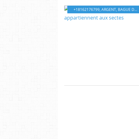
+18162176799
,
ARGENT
,
BAGUE DE PROTECTION ILLUMINATI