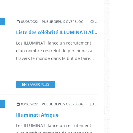
BAGUE DE PROTECTION ILLUMINATI
,
BONHEUR
,
CANADA INFO
,
CÉLÉBRITÉ
,
DIP
03/03/2022
PUBLIÉ DEPUIS OVERBLOG
…
Liste des célébrité ILLUMINATI Afrique
Les ILLUMINATI lance un recrutement
d'un nombre restreint de personnes a
travers le monde dans le but de faire...
EN SAVOIR PLUS
BAGUE DE PROTECTION ILLUMINATI
,
BONHEUR
,
CANADA INFO
,
CÉLÉBRITÉ
,
DIP
03/03/2022
PUBLIÉ DEPUIS OVERBLOG
…
Illuminati Afrique
Les ILLUMINATI lance un recrutement