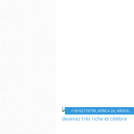
+18162176799
,
AFRICA 24
,
ARGENT
,