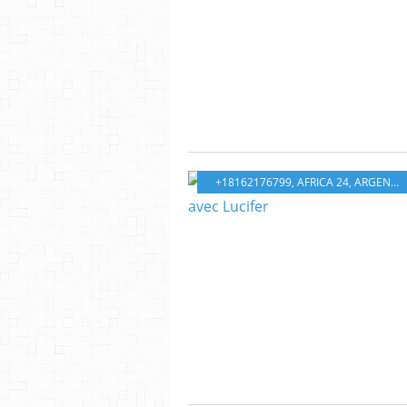
+18162176799
,
AFRICA 24
,
ARGENT
,