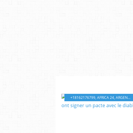
+18162176799
,
AFRICA 24
,
ARGENT
,