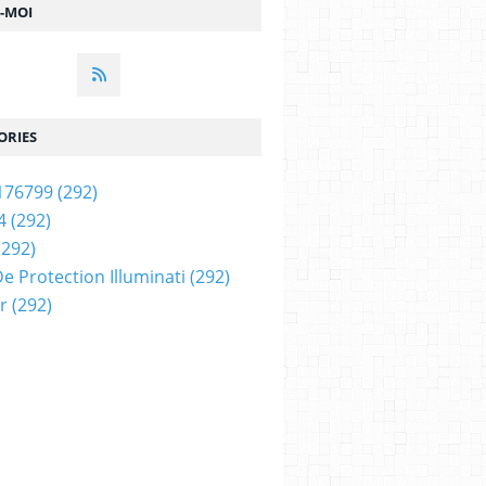
Z-MOI
ORIES
176799
(292)
4
(292)
(292)
e Protection Illuminati
(292)
r
(292)