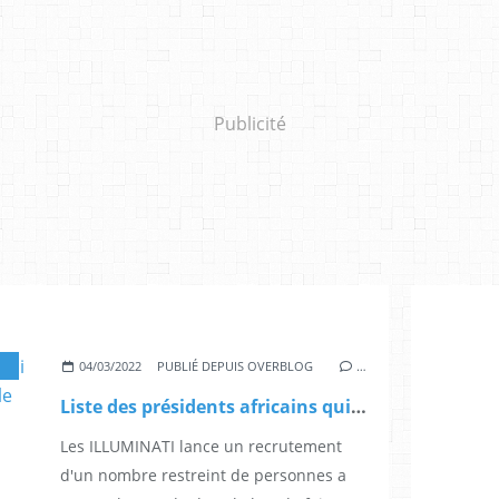
Publicité
BAGUE DE PROTECTION ILLUMINATI
,
BONHEUR
,
CANADA INFO
,
CÉLÉBRITÉ
,
DIP
04/03/2022
PUBLIÉ DEPUIS OVERBLOG
…
Liste des présidents africains qui ont signer un pacte avec le diable
Les ILLUMINATI lance un recrutement
d'un nombre restreint de personnes a