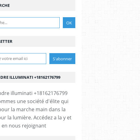
RCHE
ETTER
DRE ILLUMINATI +18162176799
mmes une société d'élite qui
our la marche main dans la
LOMATIE
,
GLOIRE
,
GOOGLE
,
LIBERTÉ TERRITORIAL
,
LIBRE ARBITRE
,
OPÉRA NEW
,
P
ur la lumière. Accédez a la y et
re en nous rejoignant