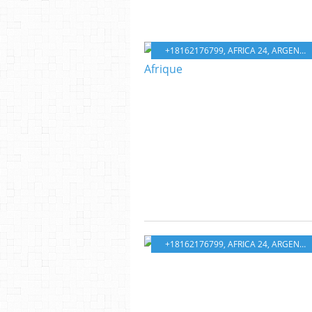
+18162176799
,
AFRICA 24
,
ARGENT
,
+18162176799
,
AFRICA 24
,
ARGENT
,